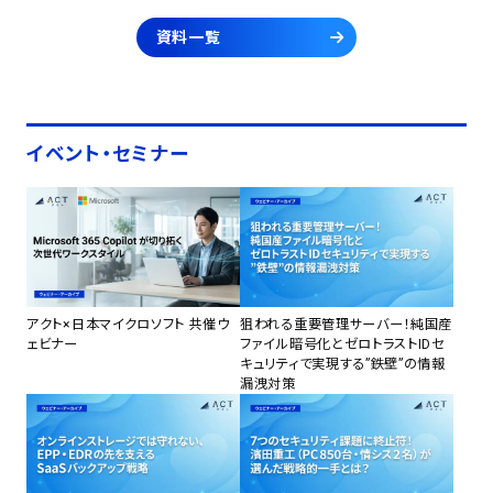
資料一覧
イベント・セミナー
アクト×日本マイクロソフト 共催ウ
狙われる重要管理サーバー！純国産
ェビナー
ファイル暗号化とゼロトラストIDセ
キュリティで実現する”鉄壁”の情報
漏洩対策