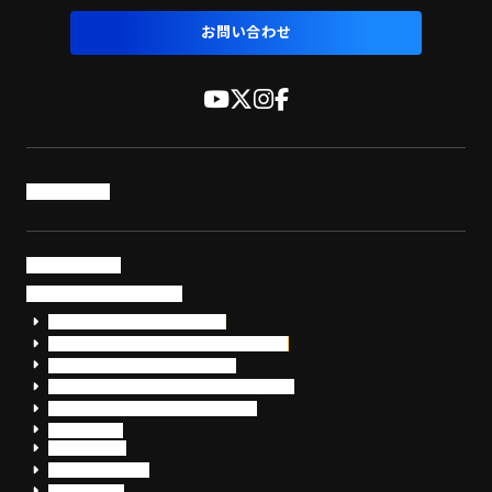
お問い合わせ
トップページ
サービス・製品
サイバーセキュリティ
EDR+SOCサービス「セキュリモ」
EDR+SOC+サイバー保険「データお守り隊」
セキュリティ研修・コンサルティング
フォレンジック調査（インシデントレスポンス）
脆弱性診断・サイバーセキュリティ調査
おまかせEDR
SentinelOne
Prompt Security
JumpCloud