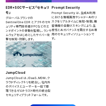
EDR+SOCサービス「セキュリ
Prompt Security
モ」
Prompt Security は、生成AI利用
における情報漏洩やシャドーAIのリ
グローバルブランドの
スクをリアルタイムに検知・制御。機
SentinelOne EDR とアクトのセキ
密情報の自動マスキングにより、生
ュリティ専門技術者がPCなどのエ
産性とAIガバナンスを両立するAI専
ンドポイントの挙動を監視し、ランサ
用のセキュリティソリューションで
ムウェアをはじめとしたサイバー攻
す。
撃を検知・防御します。
JumpCloud
JumpCloud は、IDaaS、MDM、ク
ラウドディレクトリを統合し、社内外
のデバイスとユーザーを一括で管
理できるゼロトラスト時代の統合型
セキュリティプラットフォームです。