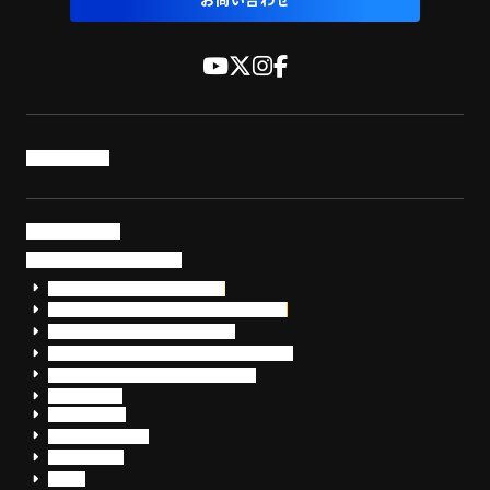
お問い合わせ
トップページ
サービス・製品
サイバーセキュリティ
EDR+SOCサービス「セキュリモ」
EDR+SOC+サイバー保険「データお守り隊」
セキュリティ研修・コンサルティング
フォレンジック調査（インシデントレスポンス）
脆弱性診断・サイバーセキュリティ調査
おまかせEDR
SentinelOne
Prompt Security
JumpCloud
Overe