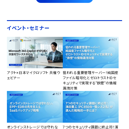
イベント・セミナー
アクト×日本マイクロソフト 共催ウ
狙われる重要管理サーバー！純国産
ェビナー
ファイル暗号化とゼロトラストIDセ
キュリティで実現する”鉄壁”の情報
漏洩対策
オンラインストレージでは守れな
7つのセキュリティ課題に終止符！濱