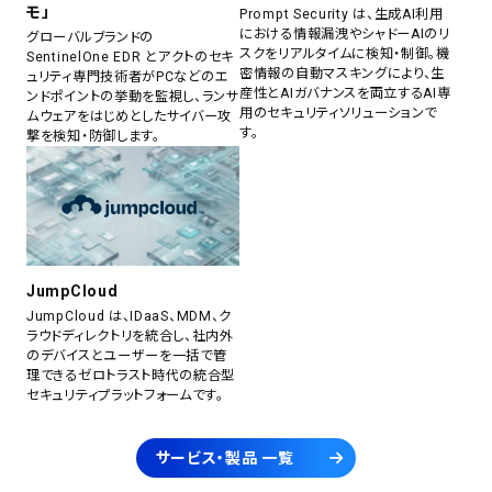
モ」
Prompt Security は、生成AI利用
における情報漏洩やシャドーAIのリ
グローバルブランドの
スクをリアルタイムに検知・制御。機
SentinelOne EDR とアクトのセキ
密情報の自動マスキングにより、生
ュリティ専門技術者がPCなどのエ
産性とAIガバナンスを両立するAI専
ンドポイントの挙動を監視し、ランサ
用のセキュリティソリューションで
ムウェアをはじめとしたサイバー攻
す。
撃を検知・防御します。
JumpCloud
JumpCloud は、IDaaS、MDM、ク
ラウドディレクトリを統合し、社内外
のデバイスとユーザーを一括で管
理できるゼロトラスト時代の統合型
セキュリティプラットフォームです。
サービス・製品 一覧