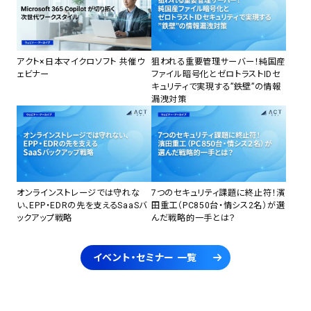
アクト×日本マイクロソフト 共催ウ
狙われる重要管理サーバー！純国産
ェビナー
ファイル暗号化とゼロトラストIDセ
キュリティで実現する”鉄壁”の情報
漏洩対策
オンラインストレージでは守れな
7つのセキュリティ課題に終止符！濱
い、EPP・EDRの先を支えるSaaSバ
田重工（PC850台・情シス2名）が選
ックアップ戦略
んだ戦略的一手とは？
イベント・セミナー 一覧