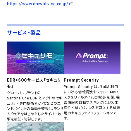
https://www.daiwaliving.co.jp/
サービス・製品
EDR+SOCサービス「セキュリ
Prompt Security
モ」
Prompt Security は、生成AI利用
における情報漏洩やシャドーAIのリ
グローバルブランドの
スクをリアルタイムに検知・制御。機
SentinelOne EDR とアクトのセキ
密情報の自動マスキングにより、生
ュリティ専門技術者がPCなどのエ
産性とAIガバナンスを両立するAI専
ンドポイントの挙動を監視し、ランサ
用のセキュリティソリューションで
ムウェアをはじめとしたサイバー攻
す。
撃を検知・防御します。