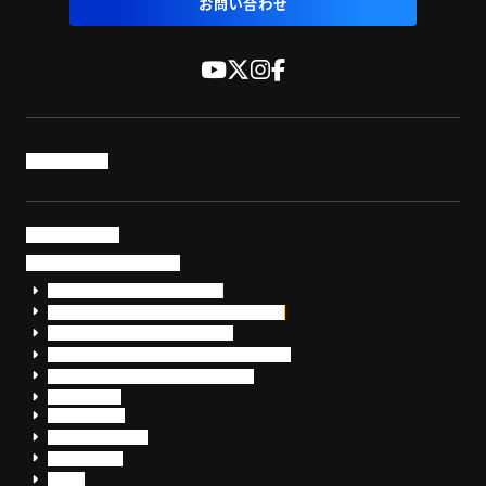
お問い合わせ
トップページ
サービス・製品
サイバーセキュリティ
EDR+SOCサービス「セキュリモ」
EDR+SOC+サイバー保険「データお守り隊」
セキュリティ研修・コンサルティング
フォレンジック調査（インシデントレスポンス）
脆弱性診断・サイバーセキュリティ調査
おまかせEDR
SentinelOne
Prompt Security
JumpCloud
Overe