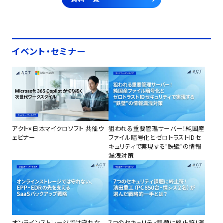
イベント・セミナー
アクト×日本マイクロソフト 共催ウ
狙われる重要管理サーバー！純国産
ェビナー
ファイル暗号化とゼロトラストIDセ
キュリティで実現する”鉄壁”の情報
漏洩対策
オンラインストレージでは守れな
7つのセキュリティ課題に終止符！濱