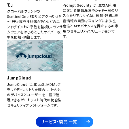
モ」
Prompt Security は、生成AI利用
における情報漏洩やシャドーAIのリ
グローバルブランドの
スクをリアルタイムに検知・制御。機
SentinelOne EDR とアクトのセキ
密情報の自動マスキングにより、生
ュリティ専門技術者がPCなどのエ
産性とAIガバナンスを両立するAI専
ンドポイントの挙動を監視し、ランサ
用のセキュリティソリューションで
ムウェアをはじめとしたサイバー攻
す。
撃を検知・防御します。
JumpCloud
JumpCloud は、IDaaS、MDM、ク
ラウドディレクトリを統合し、社内外
のデバイスとユーザーを一括で管
理できるゼロトラスト時代の統合型
セキュリティプラットフォームです。
サービス・製品 一覧