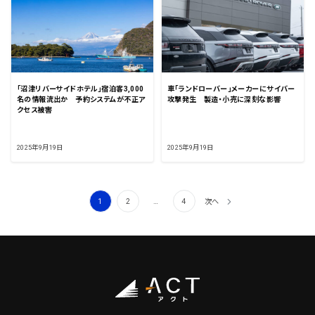
「沼津リバーサイドホテル」宿泊客3,000
車「ランドローバー」メーカーにサイバー
名の情報流出か 予約システムが不正ア
攻撃発生 製造・小売に深刻な影響
クセス被害
2025年9月19日
2025年9月19日
投
1
2
…
4
次へ
稿
の
ペ
ー
ジ