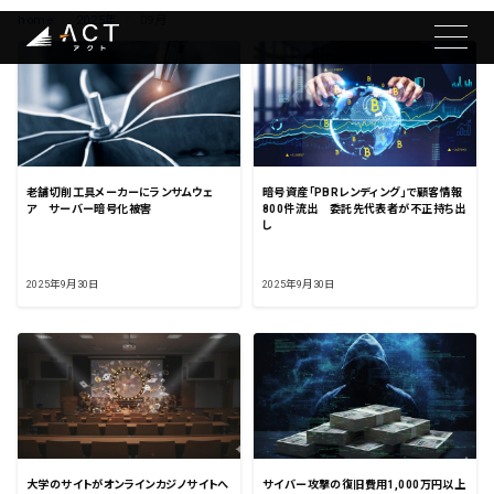
home
2025年
09月
老舗切削工具メーカーにランサムウェ
暗号資産「PBRレンディング」で顧客情報
ア サーバー暗号化被害
800件流出 委託先代表者が不正持ち出
し
2025年9月30日
2025年9月30日
大学のサイトがオンラインカジノサイトへ
サイバー攻撃の復旧費用1,000万円以上