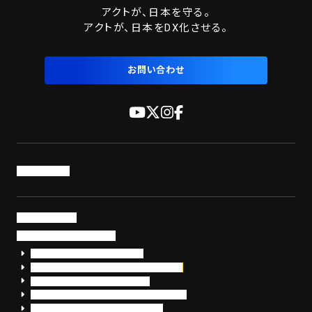
送
アクトが、日本を守る。
り
アクトが、日本をDX化させる。
お問い合わせ
トップページ
サービス・製品
サイバーセキュリティ
EDR+SOCサービス「セキュリモ」
EDR+SOC+サイバー保険「データお守り隊」
セキュリティ研修・コンサルティング
フォレンジック調査（インシデントレスポンス）
脆弱性診断・サイバーセキュリティ調査