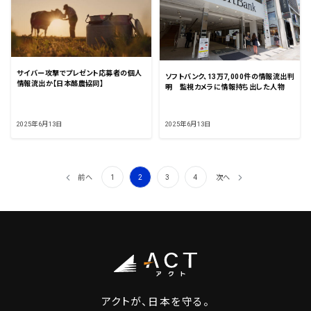
サイバー攻撃でプレゼント応募者の個人
ソフトバンク、13万7,000件の情報流出判
情報流出か【日本酪農協同】
明 監視カメラに情報持ち出した人物
2025年6月13日
2025年6月13日
投
前へ
1
2
3
4
次へ
稿
の
ペ
ー
ジ
送
アクトが、日本を守る。
り