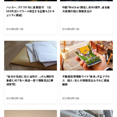
ハッカー、クラウド内に長期潜伏 1日
中国「WeChat（微信）」約40億件、過去最
500件近いアラート発生する企業も【セキ
大規模の個人情報流出か
ュリティ調査】
2025年6月17日
2025年6月17日
「自分の名前に別人住所が…」がん検診対
不動産投資情報サイト「楽待」不正アクセ
象者5,837名へ発送一部で情報流出【横
ス 個人・法人の情報流出おそれに調査
須賀市】
継続
2025年6月16日
2025年6月16日