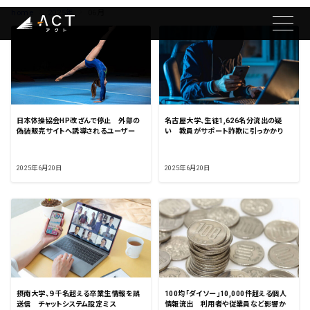
home
2025年
06月
日本体操協会HP改ざんで停止 外部の
名古屋大学、生徒1,626名分流出の疑
偽装販売サイトへ誘導されるユーザー
い 教員がサポート詐欺に引っかかり
2025年6月20日
2025年6月20日
摂南大学、９千名超える卒業生情報を誤
100均「ダイソー」10,000件超える個人
送信 チャットシステム設定ミス
情報流出 利用者や従業員など影響か