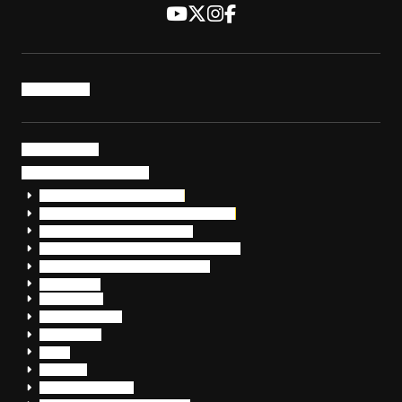
トップページ
サービス・製品
サイバーセキュリティ
EDR+SOCサービス「セキュリモ」
EDR+SOC+サイバー保険「データお守り隊」
セキュリティ研修・コンサルティング
フォレンジック調査（インシデントレスポンス）
脆弱性診断・サイバーセキュリティ調査
おまかせEDR
SentinelOne
Prompt Security
JumpCloud
Overe
Silverfort
Check Point SASE