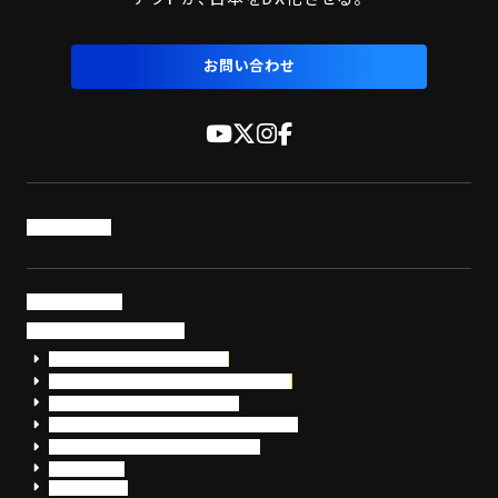
お問い合わせ
トップページ
サービス・製品
サイバーセキュリティ
EDR+SOCサービス「セキュリモ」
EDR+SOC+サイバー保険「データお守り隊」
セキュリティ研修・コンサルティング
フォレンジック調査（インシデントレスポンス）
脆弱性診断・サイバーセキュリティ調査
おまかせEDR
SentinelOne