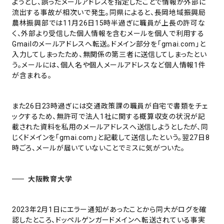
ようとし、誤ったメールアドレスを指定したことで情報が外部に
流出する事故が相次いで発生。同県によると、長岡地域振興局
農林振興部では11月26日15時半過ぎに職員が上長の許可な
く、外部より受信した個人情報を含むメールを個人で利用する
Gmailのメールアドレスへ転送。ドメイン部分を「gmai.com」と
入力してしまったため、無関係の第三者に送信してしまったとい
う。メールには、個人名や個人メールアドレスなど個人情報1件
が含まれる。
また26日23時過ぎには交通政策課の職員が自宅で書類をチェ
ックするため、無許可で法人1社に関する概算収支の状況が記
載された資料を私用のメールアドレスへ送信しようとしたが、同
じくドメインを「gmai.com」と記載して送信したという。翌27日8
時ごろ、メールが届いていないことでミスに気がついた。
大阪教育大学
2023年2月1日にエラー通知があったことから同大がログを確
認したところ、ドッペルゲンガードメインへ転送されている事実