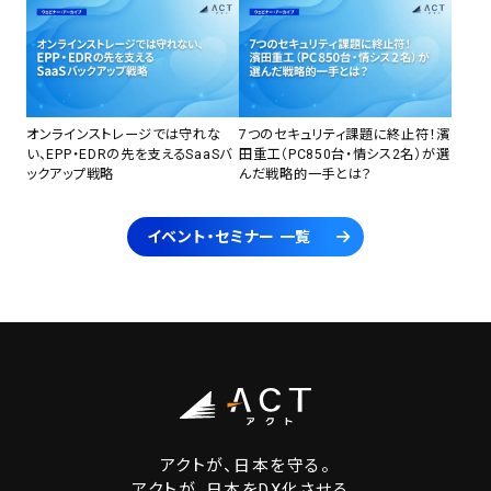
オンラインストレージでは守れな
7つのセキュリティ課題に終止符！濱
い、EPP・EDRの先を支えるSaaSバ
田重工（PC850台・情シス2名）が選
ックアップ戦略
んだ戦略的一手とは？
イベント・セミナー 一覧
アクトが、日本を守る。
アクトが、日本をDX化させる。