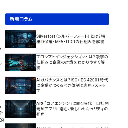
新着コラム
Silverfort（シルバーフォート）とは？特
権ID保護・MFA・ITDRの仕組みを解説
い
プロンプトインジェクションとは？攻撃の
仕組みと企業の対策をわかりやすく解
し
説
AIガバナンスとは？ISO/IEC 42001時代
に企業がつくるべき体制と実務7ステッ
プ
AIを「コアエンジン」に置く時代 自社開
る
発AIアプリに潜む、新しいセキュリティの
全
死角
的