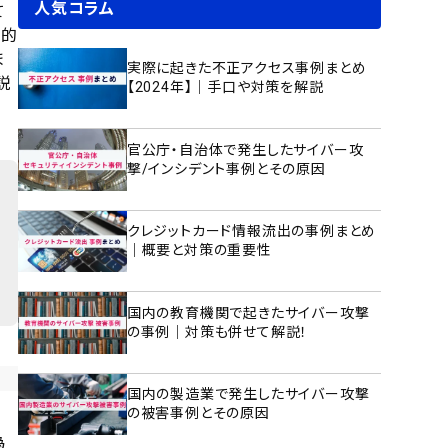
人気コラム
て
目的
ま
実際に起きた不正アクセス事例まとめ
説
【2024年】｜手口や対策を解説
官公庁・自治体で発生したサイバー攻
撃/インシデント事例とその原因
クレジットカード情報流出の事例まとめ
｜概要と対策の重要性
国内の教育機関で起きたサイバー攻撃
の事例｜対策も併せて解説！
国内の製造業で発生したサイバー攻撃
の被害事例とその原因
為