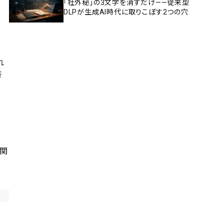
「社外秘」の3文字を消すだけ——従来型
DLPが生成AI時代に取りこぼす2つの穴
れ
済
関