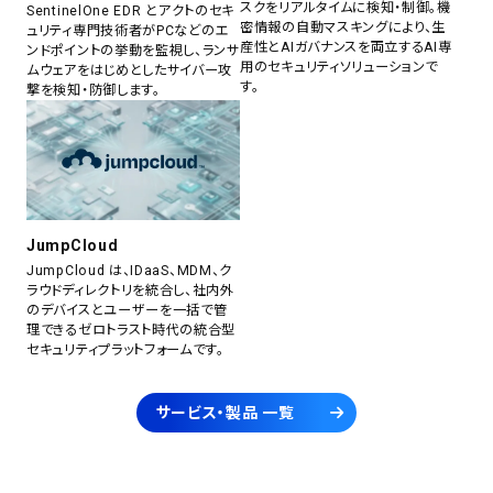
スクをリアルタイムに検知・制御。機
SentinelOne EDR とアクトのセキ
密情報の自動マスキングにより、生
ュリティ専門技術者がPCなどのエ
産性とAIガバナンスを両立するAI専
ンドポイントの挙動を監視し、ランサ
用のセキュリティソリューションで
ムウェアをはじめとしたサイバー攻
す。
撃を検知・防御します。
JumpCloud
JumpCloud は、IDaaS、MDM、ク
ラウドディレクトリを統合し、社内外
のデバイスとユーザーを一括で管
理できるゼロトラスト時代の統合型
セキュリティプラットフォームです。
サービス・製品 一覧