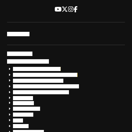
トップページ
サービス・製品
サイバーセキュリティ
EDR+SOCサービス「セキュリモ」
EDR+SOC+サイバー保険「データお守り隊」
セキュリティ研修・コンサルティング
フォレンジック調査（インシデントレスポンス）
脆弱性診断・サイバーセキュリティ調査
おまかせEDR
SentinelOne
Prompt Security
JumpCloud
Overe
Silverfort