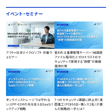
イベント・セミナー
アクト×日本マイクロソフト 共催ウ
狙われる重要管理サーバー！純国産
ェビナー
ファイル暗号化とゼロトラストIDセ
キュリティで実現する”鉄壁”の情報
漏洩対策
オンラインストレージでは守れな
7つのセキュリティ課題に終止符！濱
い、EPP・EDRの先を支えるSaaSバ
田重工（PC850台・情シス2名）が選
ックアップ戦略
んだ戦略的一手とは？