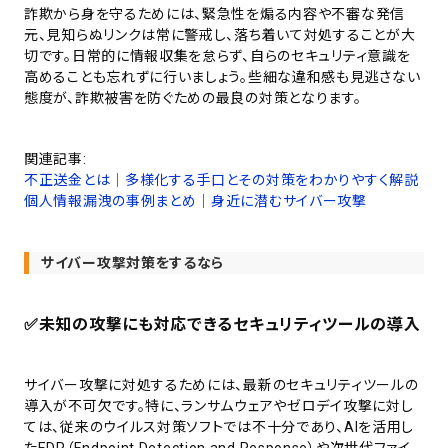
詐欺から身を守るためには、緊急性を煽る内容や不審な発信
元、見知らぬリンクは常に警戒し、落ち着いて対処することが大
切です。日常的に情報収集を怠らず、自らのセキュリティ意識を
高めることも忘れずに行いましょう。些細な違和感も見逃さない
態度が、詐欺被害を防ぐための最良の対策となります。
関連記事:
不正送金とは｜多様化する手口とその対策をわかりやすく解説
個人情報漏洩の事例まとめ｜身近に潜むサイバー攻撃
サイバー攻撃対策をするなら
✅
未知の攻撃にも対応できるセキュリティツールの導入
サイバー攻撃に対処するためには、最新のセキュリティツールの
導入が不可欠です。特に、ランサムウェアやゼロデイ攻撃に対し
ては、従来のウイルス対策ソフトでは不十分であり、AIを活用し
たEDR（Endpoint Detection and Response）や次世代ファイ