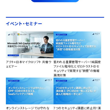
イベント・セミナー
アクト×日本マイクロソフト 共催ウ
狙われる重要管理サーバー！純国産
ェビナー
ファイル暗号化とゼロトラストIDセ
キュリティで実現する”鉄壁”の情報
漏洩対策
オンラインストレージでは守れな
7つのセキュリティ課題に終止符！濱