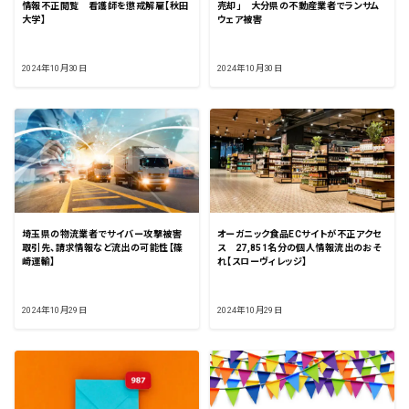
情報不正閲覧 看護師を懲戒解雇【秋田
売却」 大分県の不動産業者でランサム
大学】
ウェア被害
2024年10月30日
2024年10月30日
埼玉県の物流業者でサイバー攻撃被害
オーガニック食品ECサイトが不正アクセ
取引先、請求情報など流出の可能性【篠
ス 27,851名分の個人情報流出のおそ
崎運輸】
れ【スローヴィレッジ】
2024年10月29日
2024年10月29日