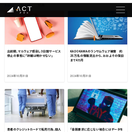
home
2024年
10月
出前館、マルウェア感染し3日間サービス
KADOKAWAのランサムウェア被害 約
停止の事態に「詳細は明かせない」
25万名の情報流出から、おおよその復旧
まで4カ月
2024年10月31日
2024年10月31日
患者のクレジットカードで転売行為、個人
「金銭要求に応じない場合にはデータを