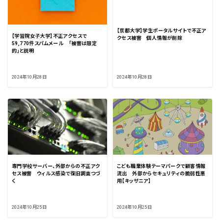
【京都大学】学生ポータルサイトで不正ア
【学習院女子大学】不正アクセスで
クセス被害 個人情報が削除
59,770件スパムメール 「被害は限定
的」と説明
2024年10月28日
2024年10月28日
専門学校サーバー、外部からの不正アク
こども職業体験テーマパークで顧客情報
セス被害 ウィルス感染で復旧調査つづ
流出 外部からセキュリティの脆弱性悪
く
用【キッザニア】
2024年10月25日
2024年10月25日