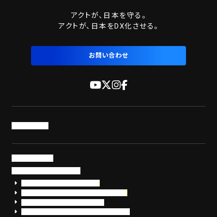
送
アクトが、日本を守る。
り
アクトが、日本をDX化させる。
お問い合わせ
トップページ
サービス・製品
サイバーセキュリティ
EDR+SOCサービス「セキュリモ」
EDR+SOC+サイバー保険「データお守り隊」
セキュリティ研修・コンサルティング
フォレンジック調査（インシデントレスポンス）