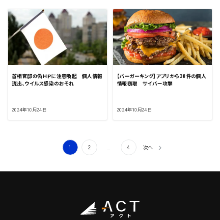
首相官邸の偽ＨＰに注意喚起 個人情報
【バーガーキング】アプリから38件の個人
流出、ウイルス感染のおそれ
情報窃取 サイバー攻撃
2024年10月24日
2024年10月24日
投
1
2
…
4
次へ
稿
の
ペ
ー
ジ