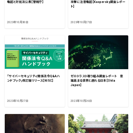
喚起と対処法公表【警視庁】
攻撃に注意喚起【Kaspersky調査レポー
ト】
2023年10月30日
2023年10月27日
「サイバーセキュリティ関係法令Q&Aハ
ゼロトラスト取り組み調査レポート 意
ンドブック」改訂版リリース【NISC】
識高まる世界と遅れる日本【Okta
Japan】
2023年10月27日
2023年10月26日