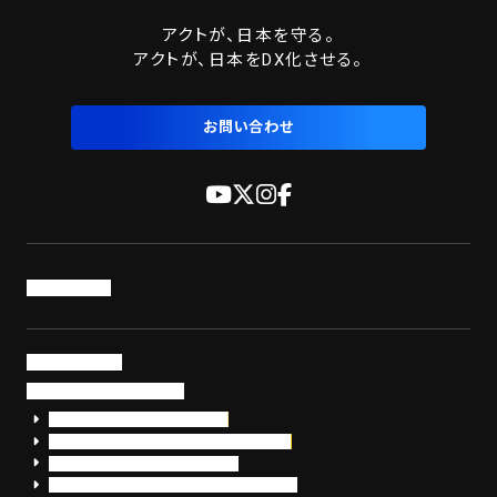
送
アクトが、日本を守る。
り
アクトが、日本をDX化させる。
お問い合わせ
トップページ
サービス・製品
サイバーセキュリティ
EDR+SOCサービス「セキュリモ」
EDR+SOC+サイバー保険「データお守り隊」
セキュリティ研修・コンサルティング
フォレンジック調査（インシデントレスポンス）