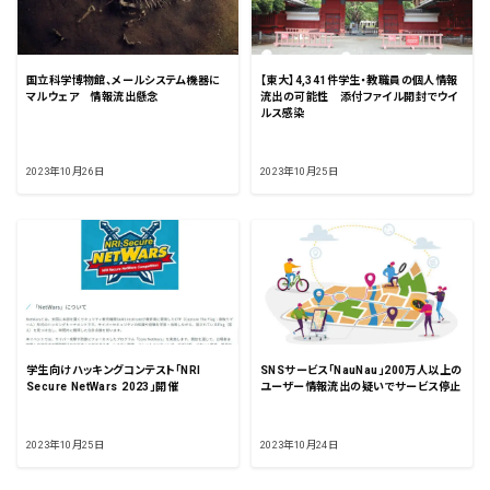
国立科学博物館、メールシステム機器に
【東大】4,341件学生・教職員の個人情報
マルウェア 情報流出懸念
流出の可能性 添付ファイル開封でウイ
ルス感染
2023年10月26日
2023年10月25日
学生向けハッキングコンテスト「NRI
SNSサービス「NauNau」200万人以上の
Secure NetWars 2023」開催
ユーザー情報流出の疑いでサービス停止
2023年10月25日
2023年10月24日