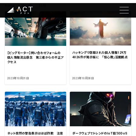
home
2023年
10月
ハッキングで窃取された個人情報129万
【ビッグモーター】問い合わせフォームの
4026件が掲示板に 「恒心教」活動拠点
個人情報流出懸念 第三者からの不正ア
クセス
2023年10月31日
2023年10月30日
ネット突然の警告表示はほぼ詐欺 注意
ダークウェブでトレンドのIoT狙うDDoS