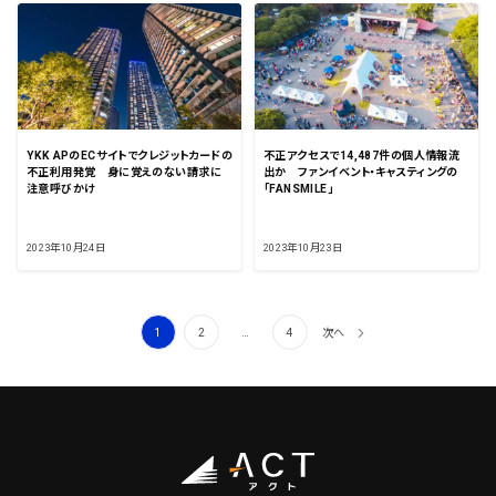
YKK APのECサイトでクレジットカードの
不正アクセスで14,487件の個人情報流
不正利用発覚 身に覚えのない請求に
出か ファンイベント・キャスティングの
注意呼びかけ
「FANSMILE」
2023年10月24日
2023年10月23日
投
1
2
…
4
次へ
稿
の
ペ
ー
ジ