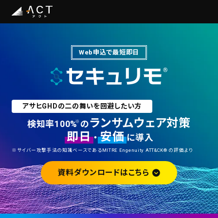
Web申込で最短即日
アサヒGHDの二の舞いを回避したい方
ランサムウェア対策
検知率100%
※
の
即日
安価
・
に導入
※サイバー攻撃手法の知識ベースであるMITRE Engenuity ATT&CK® の評価より
資料ダウンロードはこちら