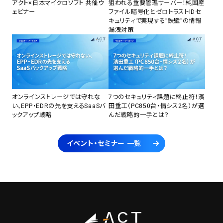
アクト×日本マイクロソフト 共催ウ
狙われる重要管理サーバー！純国産
ェビナー
ファイル暗号化とゼロトラストIDセ
キュリティで実現する”鉄壁”の情報
漏洩対策
オンラインストレージでは守れな
7つのセキュリティ課題に終止符！濱
い、EPP・EDRの先を支えるSaaSバ
田重工（PC850台・情シス2名）が選
ックアップ戦略
んだ戦略的一手とは？
イベント・セミナー 一覧