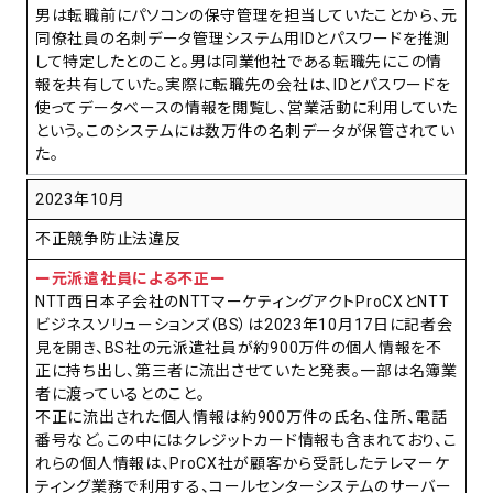
男は転職前にパソコンの保守管理を担当していたことから、元
同僚社員の名刺データ管理システム用IDとパスワードを推測
して特定したとのこと。男は同業他社である転職先にこの情
報を共有していた。実際に転職先の会社は、IDとパスワードを
使ってデータベースの情報を閲覧し、営業活動に利用していた
という。このシステムには数万件の名刺データが保管されてい
た。
2023年10月
不正競争防止法違反
ー元派遣社員による不正ー
NTT西日本子会社のNTTマーケティングアクトProCXとNTT
ビジネスソリューションズ（BS）は2023年10月17日に記者会
見を開き、BS社の元派遣社員が約900万件の個人情報を不
正に持ち出し、第三者に流出させていたと発表。一部は名簿業
者に渡っているとのこと。
不正に流出された個人情報は約900万件の氏名、住所、電話
番号など。この中にはクレジットカード情報も含まれており、こ
れらの個人情報は、ProCX社が顧客から受託したテレマーケ
ティング業務で利用する、コールセンターシステムのサーバー