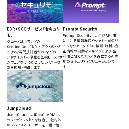
EDR+SOCサービス「セキュリ
Prompt Security
モ」
Prompt Security は、生成AI利用
における情報漏洩やシャドーAIのリ
グローバルブランドの
スクをリアルタイムに検知・制御。機
SentinelOne EDR とアクトのセキ
密情報の自動マスキングにより、生
ュリティ専門技術者がPCなどのエ
産性とAIガバナンスを両立するAI専
ンドポイントの挙動を監視し、ランサ
用のセキュリティソリューションで
ムウェアをはじめとしたサイバー攻
す。
撃を検知・防御します。
JumpCloud
JumpCloud は、IDaaS、MDM、ク
ラウドディレクトリを統合し、社内外
のデバイスとユーザーを一括で管