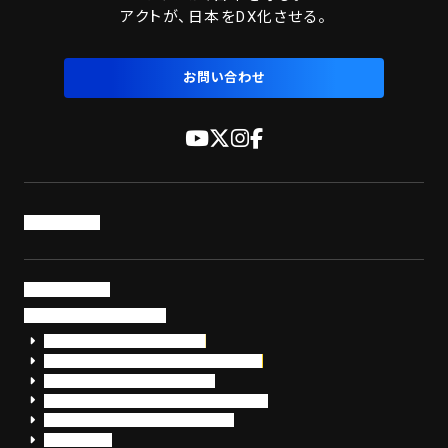
アクトが、日本をDX化させる。
お問い合わせ
トップページ
サービス・製品
サイバーセキュリティ
EDR+SOCサービス「セキュリモ」
EDR+SOC+サイバー保険「データお守り隊」
セキュリティ研修・コンサルティング
フォレンジック調査（インシデントレスポンス）
脆弱性診断・サイバーセキュリティ調査
おまかせEDR