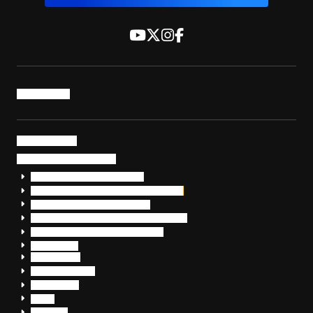
トップページ
サービス・製品
サイバーセキュリティ
EDR+SOCサービス「セキュリモ」
EDR+SOC+サイバー保険「データお守り隊」
セキュリティ研修・コンサルティング
フォレンジック調査（インシデントレスポンス）
脆弱性診断・サイバーセキュリティ調査
おまかせEDR
SentinelOne
Prompt Security
JumpCloud
Overe
Silverfort