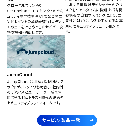
における情報漏洩やシャドーAIのリ
グローバルブランドの
スクをリアルタイムに検知・制御。機
SentinelOne EDR とアクトのセキ
密情報の自動マスキングにより、生
ュリティ専門技術者がPCなどのエ
産性とAIガバナンスを両立するAI専
ンドポイントの挙動を監視し、ランサ
用のセキュリティソリューションで
ムウェアをはじめとしたサイバー攻
す。
撃を検知・防御します。
JumpCloud
JumpCloud は、IDaaS、MDM、ク
ラウドディレクトリを統合し、社内外
のデバイスとユーザーを一括で管
理できるゼロトラスト時代の統合型
セキュリティプラットフォームです。
サービス・製品 一覧