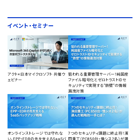
イベント・セミナー
アクト×日本マイクロソフト 共催ウ
狙われる重要管理サーバー！純国産
ェビナー
ファイル暗号化とゼロトラストIDセ
キュリティで実現する”鉄壁”の情報
漏洩対策
オンラインストレージでは守れな
7つのセキュリティ課題に終止符！濱
い、EPP・EDRの先を支えるSaaSバ
田重工（PC850台・情シス2名）が選