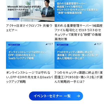
アクト×日本マイクロソフト 共催ウ
狙われる重要管理サーバー！純国産
ェビナー
ファイル暗号化とゼロトラストIDセ
キュリティで実現する”鉄壁”の情報
漏洩対策
オンラインストレージでは守れな
7つのセキュリティ課題に終止符！濱
い、EPP・EDRの先を支えるSaaSバ
田重工（PC850台・情シス2名）が選
ックアップ戦略
んだ戦略的一手とは？
イベント・セミナー 一覧