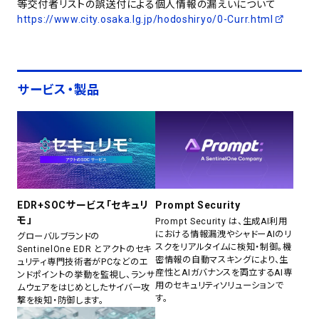
等交付者リストの誤送付による個人情報の漏えいについて
https://www.city.osaka.lg.jp/hodoshiryo/0-Curr.html
サービス・製品
EDR+SOCサービス「セキュリ
Prompt Security
モ」
Prompt Security は、生成AI利用
における情報漏洩やシャドーAIのリ
グローバルブランドの
スクをリアルタイムに検知・制御。機
SentinelOne EDR とアクトのセキ
密情報の自動マスキングにより、生
ュリティ専門技術者がPCなどのエ
産性とAIガバナンスを両立するAI専
ンドポイントの挙動を監視し、ランサ
用のセキュリティソリューションで
ムウェアをはじめとしたサイバー攻
す。
撃を検知・防御します。