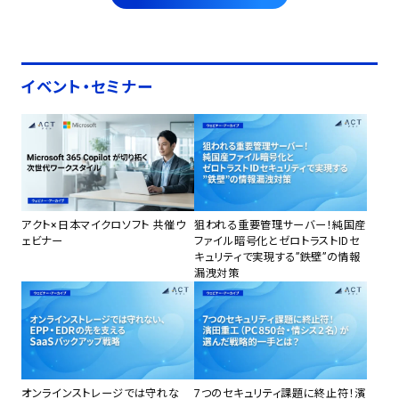
イベント・セミナー
アクト×日本マイクロソフト 共催ウ
狙われる重要管理サーバー！純国産
ェビナー
ファイル暗号化とゼロトラストIDセ
キュリティで実現する”鉄壁”の情報
漏洩対策
オンラインストレージでは守れな
7つのセキュリティ課題に終止符！濱