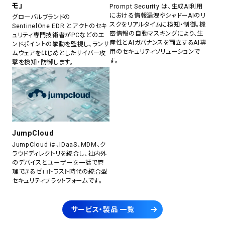
モ」
Prompt Security は、生成AI利用
における情報漏洩やシャドーAIのリ
グローバルブランドの
スクをリアルタイムに検知・制御。機
SentinelOne EDR とアクトのセキ
密情報の自動マスキングにより、生
ュリティ専門技術者がPCなどのエ
産性とAIガバナンスを両立するAI専
ンドポイントの挙動を監視し、ランサ
用のセキュリティソリューションで
ムウェアをはじめとしたサイバー攻
す。
撃を検知・防御します。
JumpCloud
JumpCloud は、IDaaS、MDM、ク
ラウドディレクトリを統合し、社内外
のデバイスとユーザーを一括で管
理できるゼロトラスト時代の統合型
セキュリティプラットフォームです。
サービス・製品 一覧