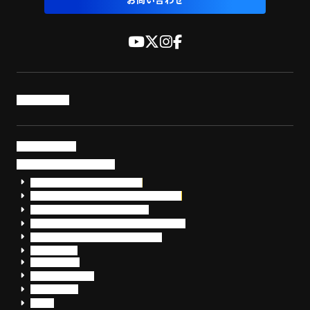
お問い合わせ
トップページ
サービス・製品
サイバーセキュリティ
EDR+SOCサービス「セキュリモ」
EDR+SOC+サイバー保険「データお守り隊」
セキュリティ研修・コンサルティング
フォレンジック調査（インシデントレスポンス）
脆弱性診断・サイバーセキュリティ調査
おまかせEDR
SentinelOne
Prompt Security
JumpCloud
Overe