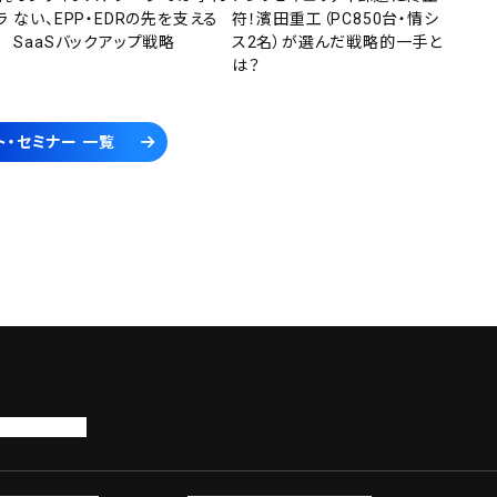
ラ
ない、EPP・EDRの先を支える
符！濱田重工（PC850台・情シ
SaaSバックアップ戦略
ス2名）が選んだ戦略的一手と
は？
ト・セミナー 一覧
トップページ