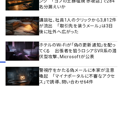
ング 「ヨプの王豚塩焼 赤坂店」で284
名分漏えいか
講談社、社員1人のクリックから3,812件
が流出 「取引先を装うメール」は3日
後に社外へ広がった
ホテルのWi-Fiが「偽の更新通知」を配っ
てくる 出張者を狙うロシアSVR系の潜
伏型攻撃、Microsoftが公表
警視庁をかたる偽メールに本家が注意
喚起 「マイナポータルに不審なアクセ
ス」で誘導、問い合わせ64件