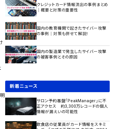
クレジットカード情報流出の事例まとめ
｜概要と対策の重要性
国内の教育機関で起きたサイバー攻撃
の事例｜対策も併せて解説！
け
国内の製造業で発生したサイバー攻撃
の被害事例とその原因
社
新着ニュース
説明
サロン予約基盤「PeakManager」に不
正アクセス 約3,300万レコードの個人
情報が漏えいの可能性
飲食店の従業員がカード情報をスキミ