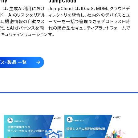
ity
JumpCloud
rity は、生成AI利用におけ
JumpCloud は、IDaaS、MDM、クラウドデ
ドーAIのリスクをリアル
ィレクトリを統合し、社内外のデバイスとユ
御。機密情報の自動マス
ーザーを一括で管理できるゼロトラスト時
産性とAIガバナンスを両
代の統合型セキュリティプラットフォームで
セキュリティソリューション
す。
ス・製品 一覧