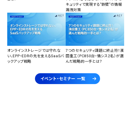
キュリティで実現する”鉄壁”の情報
漏洩対策
オンラインストレージでは守れな
7つのセキュリティ課題に終止符！濱
い、EPP・EDRの先を支えるSaaSバ
田重工（PC850台・情シス2名）が選
ックアップ戦略
んだ戦略的一手とは？
イベント・セミナー 一覧