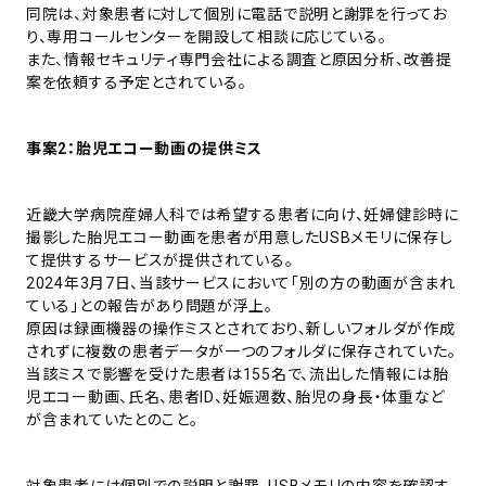
同院は、対象患者に対して個別に電話で説明と謝罪を行ってお
り、専用コールセンターを開設して相談に応じている。
また、情報セキュリティ専門会社による調査と原因分析、改善提
案を依頼する予定とされている。
事案2：胎児エコー動画の提供ミス
近畿大学病院産婦人科では希望する患者に向け、妊婦健診時に
撮影した胎児エコー動画を患者が用意したUSBメモリに保存し
て提供するサービスが提供されている。
2024年3月7日、当該サービスにおいて「別の方の動画が含まれ
ている」との報告があり問題が浮上。
原因は録画機器の操作ミスとされており、新しいフォルダが作成
されずに複数の患者データが一つのフォルダに保存されていた。
当該ミスで影響を受けた患者は155名で、流出した情報には胎
児エコー動画、氏名、患者ID、妊娠週数、胎児の身長・体重など
が含まれていたとのこと。
対象患者には個別での説明と謝罪、USBメモリの内容を確認す