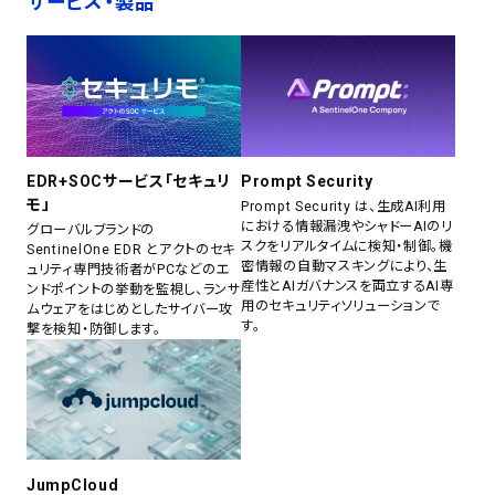
サービス・製品
EDR+SOCサービス「セキュリ
Prompt Security
モ」
Prompt Security は、生成AI利用
における情報漏洩やシャドーAIのリ
グローバルブランドの
スクをリアルタイムに検知・制御。機
SentinelOne EDR とアクトのセキ
密情報の自動マスキングにより、生
ュリティ専門技術者がPCなどのエ
産性とAIガバナンスを両立するAI専
ンドポイントの挙動を監視し、ランサ
用のセキュリティソリューションで
ムウェアをはじめとしたサイバー攻
す。
撃を検知・防御します。
JumpCloud