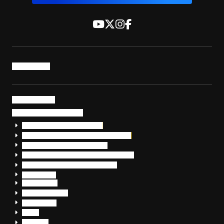
トップページ
サービス・製品
サイバーセキュリティ
EDR+SOCサービス「セキュリモ」
EDR+SOC+サイバー保険「データお守り隊」
セキュリティ研修・コンサルティング
フォレンジック調査（インシデントレスポンス）
脆弱性診断・サイバーセキュリティ調査
おまかせEDR
SentinelOne
Prompt Security
JumpCloud
Overe
Silverfort