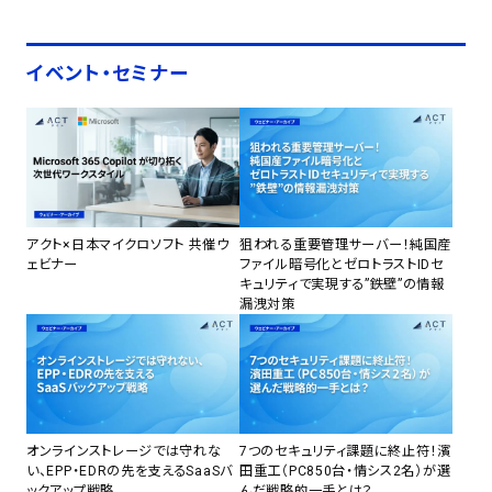
イベント・セミナー
アクト×日本マイクロソフト 共催ウ
狙われる重要管理サーバー！純国産
ェビナー
ファイル暗号化とゼロトラストIDセ
キュリティで実現する”鉄壁”の情報
漏洩対策
オンラインストレージでは守れな
7つのセキュリティ課題に終止符！濱
い、EPP・EDRの先を支えるSaaSバ
田重工（PC850台・情シス2名）が選
ックアップ戦略
んだ戦略的一手とは？