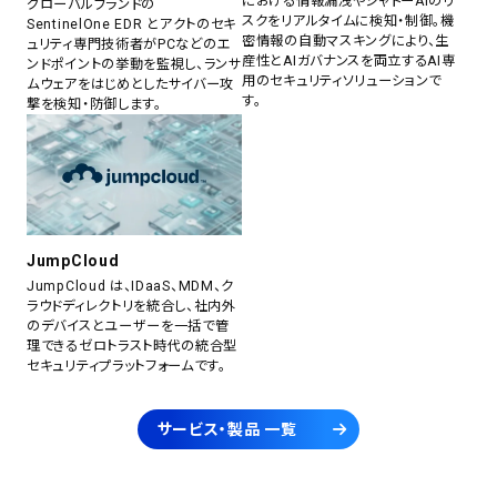
における情報漏洩やシャドーAIのリ
グローバルブランドの
スクをリアルタイムに検知・制御。機
SentinelOne EDR とアクトのセキ
密情報の自動マスキングにより、生
ュリティ専門技術者がPCなどのエ
産性とAIガバナンスを両立するAI専
ンドポイントの挙動を監視し、ランサ
用のセキュリティソリューションで
ムウェアをはじめとしたサイバー攻
す。
撃を検知・防御します。
JumpCloud
JumpCloud は、IDaaS、MDM、ク
ラウドディレクトリを統合し、社内外
のデバイスとユーザーを一括で管
理できるゼロトラスト時代の統合型
セキュリティプラットフォームです。
サービス・製品 一覧