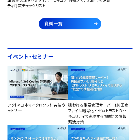
企業が実施すべきサイバーセキュリ
情報システム部門の課題
ティ対策チェックリスト
資料一覧
イベント・セミナー
アクト×日本マイクロソフト 共催ウ
狙われる重要管理サーバー！純国産
ェビナー
ファイル暗号化とゼロトラストIDセ
キュリティで実現する”鉄壁”の情報
漏洩対策