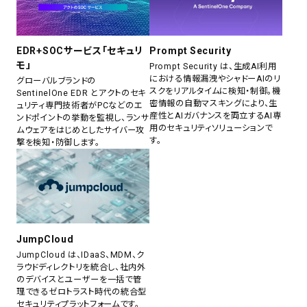
EDR+SOCサービス「セキュリ
Prompt Security
モ」
Prompt Security は、生成AI利用
における情報漏洩やシャドーAIのリ
グローバルブランドの
スクをリアルタイムに検知・制御。機
SentinelOne EDR とアクトのセキ
密情報の自動マスキングにより、生
ュリティ専門技術者がPCなどのエ
産性とAIガバナンスを両立するAI専
ンドポイントの挙動を監視し、ランサ
用のセキュリティソリューションで
ムウェアをはじめとしたサイバー攻
す。
撃を検知・防御します。
JumpCloud
JumpCloud は、IDaaS、MDM、ク
ラウドディレクトリを統合し、社内外
のデバイスとユーザーを一括で管
理できるゼロトラスト時代の統合型
セキュリティプラットフォームです。