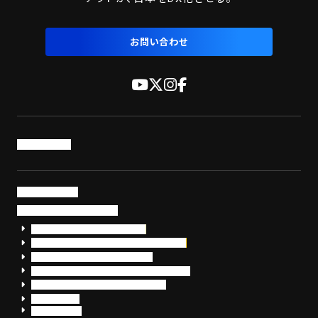
お問い合わせ
トップページ
サービス・製品
サイバーセキュリティ
EDR+SOCサービス「セキュリモ」
EDR+SOC+サイバー保険「データお守り隊」
セキュリティ研修・コンサルティング
フォレンジック調査（インシデントレスポンス）
脆弱性診断・サイバーセキュリティ調査
おまかせEDR
SentinelOne