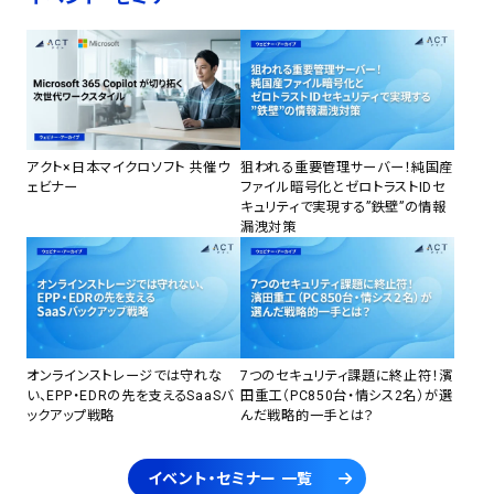
アクト×日本マイクロソフト 共催ウ
狙われる重要管理サーバー！純国産
ェビナー
ファイル暗号化とゼロトラストIDセ
キュリティで実現する”鉄壁”の情報
漏洩対策
オンラインストレージでは守れな
7つのセキュリティ課題に終止符！濱
い、EPP・EDRの先を支えるSaaSバ
田重工（PC850台・情シス2名）が選
ックアップ戦略
んだ戦略的一手とは？
イベント・セミナー 一覧