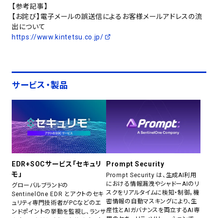
【参考記事】
【お詫び】電子メールの誤送信によるお客様メールアドレスの流
出について
https://www.kintetsu.co.jp/
サービス・製品
EDR+SOCサービス「セキュリ
Prompt Security
モ」
Prompt Security は、生成AI利用
における情報漏洩やシャドーAIのリ
グローバルブランドの
スクをリアルタイムに検知・制御。機
SentinelOne EDR とアクトのセキ
密情報の自動マスキングにより、生
ュリティ専門技術者がPCなどのエ
産性とAIガバナンスを両立するAI専
ンドポイントの挙動を監視し、ランサ