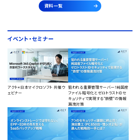
資料一覧
イベント・セミナー
アクト×日本マイクロソフト 共催ウ
狙われる重要管理サーバー！純国産
ェビナー
ファイル暗号化とゼロトラストIDセ
キュリティで実現する”鉄壁”の情報
漏洩対策