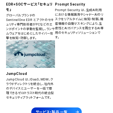
EDR+SOCサービス「セキュリ
Prompt Security
モ」
Prompt Security は、生成AI利用
における情報漏洩やシャドーAIのリ
グローバルブランドの
スクをリアルタイムに検知・制御。機
SentinelOne EDR とアクトのセキ
密情報の自動マスキングにより、生
ュリティ専門技術者がPCなどのエ
産性とAIガバナンスを両立するAI専
ンドポイントの挙動を監視し、ランサ
用のセキュリティソリューションで
ムウェアをはじめとしたサイバー攻
す。
撃を検知・防御します。
JumpCloud
JumpCloud は、IDaaS、MDM、ク
ラウドディレクトリを統合し、社内外
のデバイスとユーザーを一括で管
理できるゼロトラスト時代の統合型
セキュリティプラットフォームです。
サービス・製品 一覧