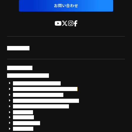
お問い合わせ
トップページ
サービス・製品
サイバーセキュリティ
EDR+SOCサービス「セキュリモ」
EDR+SOC+サイバー保険「データお守り隊」
セキュリティ研修・コンサルティング
フォレンジック調査（インシデントレスポンス）
脆弱性診断・サイバーセキュリティ調査
おまかせEDR
SentinelOne
Prompt Security
JumpCloud