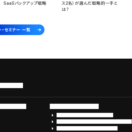
SaaSバックアップ戦略
ス2名）が選んだ戦略的一手と
は？
ト・セミナー 一覧
トップページ
サービス・製品
サイバーセキュリティ
EDR+SOCサービス「セキュリモ」
EDR+SOC+サイバー保険「データお守り隊」
セキュリティ研修・コンサルティング