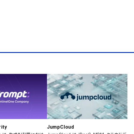
ity
JumpCloud