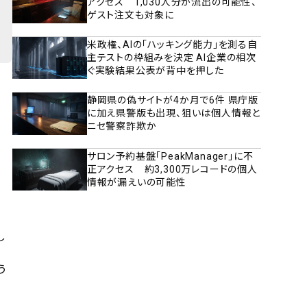
アクセス 1,030人分が流出の可能性、
ゲスト注文も対象に
米政権、AIの「ハッキング能力」を測る自
主テストの枠組みを決定 AI企業の相次
ぐ実験結果公表が背中を押した
静岡県の偽サイトが4か月で6件 県庁版
に加え県警版も出現、狙いは個人情報と
ニセ警察詐欺か
サロン予約基盤「PeakManager」に不
送
正アクセス 約3,300万レコードの個人
情報が漏えいの可能性
し
う