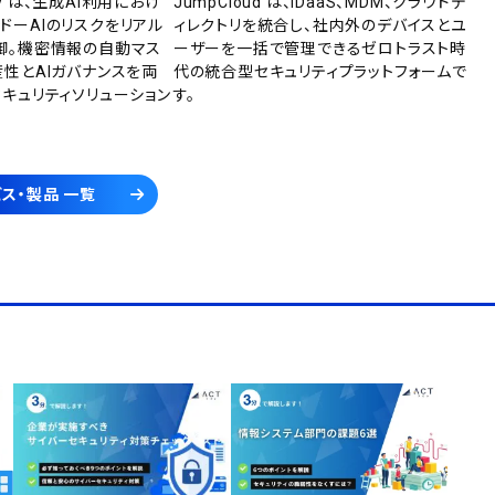
rity は、生成AI利用におけ
JumpCloud は、IDaaS、MDM、クラウドデ
ドーAIのリスクをリアル
ィレクトリを統合し、社内外のデバイスとユ
御。機密情報の自動マス
ーザーを一括で管理できるゼロトラスト時
産性とAIガバナンスを両
代の統合型セキュリティプラットフォームで
セキュリティソリューション
す。
ス・製品 一覧