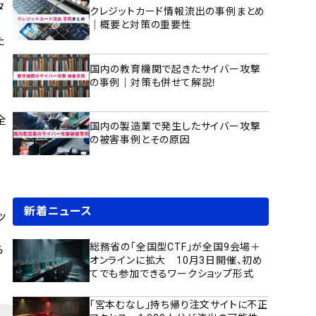
タ
クレジットカード情報流出の事例まとめ
｜概要と対策の重要性
た
国内の教育機関で起きたサイバー攻撃
の事例｜対策も併せて解説！
全
国内の製造業で発生したサイバー攻撃
の被害事例とその原因
新着ニュース
ッ
総務省の「全国型CTF」が全国9会場＋
ら
オンラインに拡大 10月3日開催、初め
てでも参加できるワークショップ形式
「宮本むなし」持ち帰り注文サイトに不正