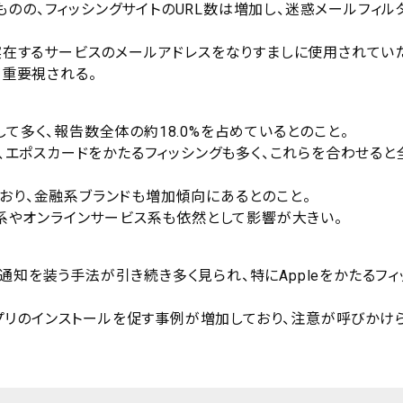
のの、フィッシングサイトのURL数は増加し、迷惑メールフィル
が実在するサービスのメールアドレスをなりすましに使用されてい
が重要視される。
て多く、報告数全体の約18.0%を占めているとのこと。
局、エポスカードをかたるフィッシングも多く、これらを合わせると
おり、金融系ブランドも増加傾向にあるとのこと。
C系やオンラインサービス系も依然として影響が大きい。
通知を装う手法が引き続き多く見られ、特にAppleをかたるフィ
正アプリのインストールを促す事例が増加しており、注意が呼びかけ