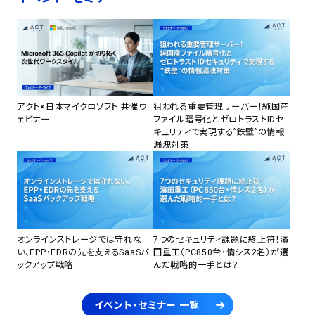
アクト×日本マイクロソフト 共催ウ
狙われる重要管理サーバー！純国産
ェビナー
ファイル暗号化とゼロトラストIDセ
キュリティで実現する”鉄壁”の情報
漏洩対策
オンラインストレージでは守れな
7つのセキュリティ課題に終止符！濱
い、EPP・EDRの先を支えるSaaSバ
田重工（PC850台・情シス2名）が選
ックアップ戦略
んだ戦略的一手とは？
イベント・セミナー 一覧