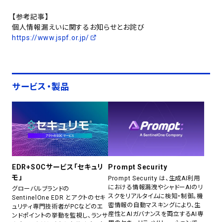
【参考記事】
個人情報漏えいに関するお知らせとお詫び
https://www.jspf.or.jp/
サービス・製品
EDR+SOCサービス「セキュリ
Prompt Security
モ」
Prompt Security は、生成AI利用
における情報漏洩やシャドーAIのリ
グローバルブランドの
スクをリアルタイムに検知・制御。機
SentinelOne EDR とアクトのセキ
密情報の自動マスキングにより、生
ュリティ専門技術者がPCなどのエ
産性とAIガバナンスを両立するAI専
ンドポイントの挙動を監視し、ランサ